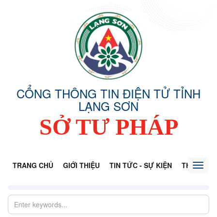
CỔNG THÔNG TIN ĐIỆN TỬ TỈNH
LẠNG SƠN
SỞ TƯ PHÁP
TRANG CHỦ
GIỚI THIỆU
TIN TỨC - SỰ KIỆN
THÔNG TI
Toggl
naviga