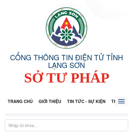
CỔNG THÔNG TIN ĐIỆN TỬ TỈNH
LẠNG SƠN
SỞ TƯ PHÁP
TRANG CHỦ
GIỚI THIỆU
TIN TỨC - SỰ KIỆN
THÔNG TI
Toggl
naviga