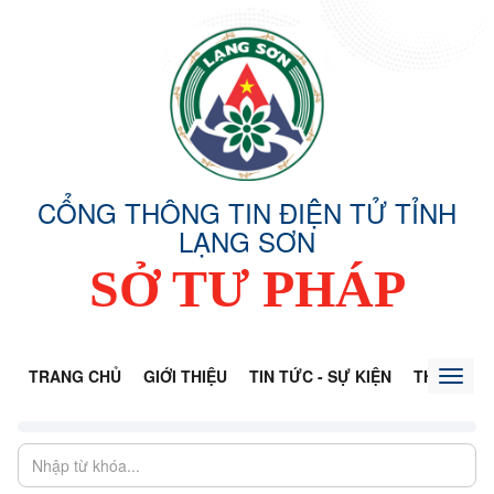
CỔNG THÔNG TIN ĐIỆN TỬ TỈNH
LẠNG SƠN
SỞ TƯ PHÁP
TRANG CHỦ
GIỚI THIỆU
TIN TỨC - SỰ KIỆN
THÔNG TI
Toggl
naviga