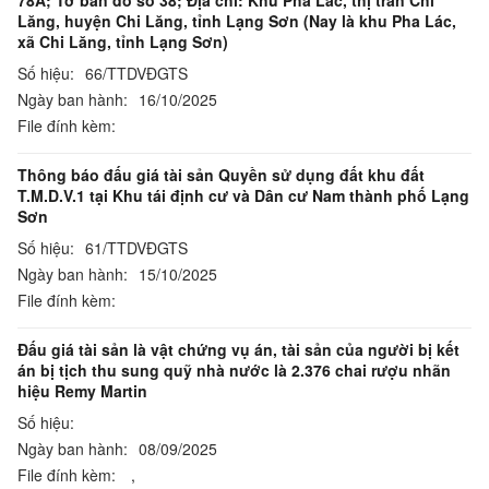
78A; Tờ bản đồ số 38; Địa chỉ: Khu Pha Lác, thị trấn Chi
Lăng, huyện Chi Lăng, tỉnh Lạng Sơn (Nay là khu Pha Lác,
xã Chi Lăng, tỉnh Lạng Sơn)
Số hiệu:
66/TTDVĐGTS
Ngày ban hành:
16/10/2025
File đính kèm:
Thông báo đấu giá tài sản Quyền sử dụng đất khu đất
T.M.D.V.1 tại Khu tái định cư và Dân cư Nam thành phố Lạng
Sơn
Số hiệu:
61/TTDVĐGTS
Ngày ban hành:
15/10/2025
File đính kèm:
Đấu giá tài sản là vật chứng vụ án, tài sản của người bị kết
án bị tịch thu sung quỹ nhà nước là 2.376 chai rượu nhãn
hiệu Remy Martin
Số hiệu:
Ngày ban hành:
08/09/2025
File đính kèm:
,