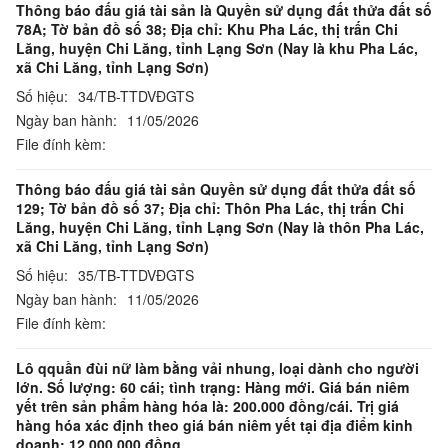
Thông báo đấu giá tài sản là Quyền sử dụng đất thửa đất số
78A; Tờ bản đồ số 38; Địa chỉ: Khu Pha Lác, thị trấn Chi
Lăng, huyện Chi Lăng, tỉnh Lạng Sơn (Nay là khu Pha Lác,
xã Chi Lăng, tỉnh Lạng Sơn)
Số hiệu:
34/TB-TTDVĐGTS
Ngày ban hành:
11/05/2026
File đính kèm:
Thông báo đấu giá tài sản Quyền sử dụng đất thửa đất số
129; Tờ bản đồ số 37; Địa chỉ: Thôn Pha Lác, thị trấn Chi
Lăng, huyện Chi Lăng, tỉnh Lạng Sơn (Nay là thôn Pha Lác,
xã Chi Lăng, tỉnh Lạng Sơn)
Số hiệu:
35/TB-TTDVĐGTS
Ngày ban hành:
11/05/2026
File đính kèm:
Lô qquần đùi nữ làm bằng vải nhung, loại dành cho người
lớn. Số lượng: 60 cái; tình trạng: Hàng mới. Giá bán niêm
yết trên sản phẩm hàng hóa là: 200.000 đồng/cái. Trị giá
hàng hóa xác định theo giá bán niêm yết tại địa điểm kinh
doanh: 12.000.000 đồng