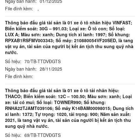
Ngày ban hành:
01/12/2025
File đính kèm:
,
Thông báo đấu giá tài sản là 01 xe ô tô nhãn hiệu VINFAST;
Biển kiểm soát: 30G – 991.03; Loại xe: Ô tô con; Số loại:
LUX A; Màu sơn: xanh; Dung tích xi lanh: 1997; Số khung:
RPXAB1RSFMV003343; Số máy: 210880054VF20SED, là tang
vật vụ án, tài sản của người bị kết án tịch thu sung quỹ nhà
nước.
Số hiệu:
70/TB-TTDVĐGTS
Ngày ban hành:
28/11/2025
File đính kèm:
Thông báo đấu giá tài sản là 01 xe ô tô tải nhãn hiệu:
THACO; Biển kiểm soát: 12C – 100.50; Màu sơn: xanh; Loại
xe: tải có mui; Số loại: TOWNER990; Số khung:
RNHA22TJAMT039106; Số máy K14BAM00098015; Dung tích
xi lanh: 1372; Tự trọng: 1020, tải trọng: 900; Năm sản xuất:
2021, là tang vật vụ án, tài sản của người bị kết án tịch thu
sung quỹ nhà nước.
Số hiệu:
69/TB-TTDVĐGTS