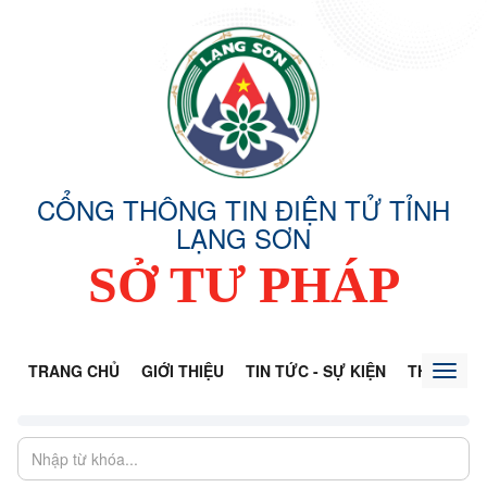
CỔNG THÔNG TIN ĐIỆN TỬ TỈNH
LẠNG SƠN
SỞ TƯ PHÁP
TRANG CHỦ
GIỚI THIỆU
TIN TỨC - SỰ KIỆN
THÔNG TI
Toggl
naviga