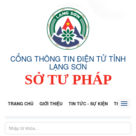
CỔNG THÔNG TIN ĐIỆN TỬ TỈNH
LẠNG SƠN
SỞ TƯ PHÁP
TRANG CHỦ
GIỚI THIỆU
TIN TỨC - SỰ KIỆN
THÔNG TI
Toggl
naviga