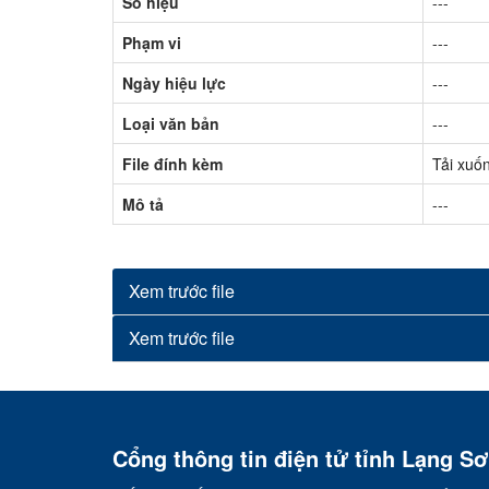
Số hiệu
---
Phạm vi
---
Ngày hiệu lực
---
Loại văn bản
---
File đính kèm
Tải xuố
Mô tả
---
Xem trước file
Xem trước file
Cổng thông tin điện tử tỉnh Lạng S