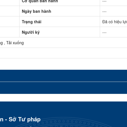
Cơ quan ban hành
---
Ngày ban hành
---
Trạng thái
Đã có hiệu lự
Người ký
---
ng
,
Tải xuống
ơn - Sở Tư pháp