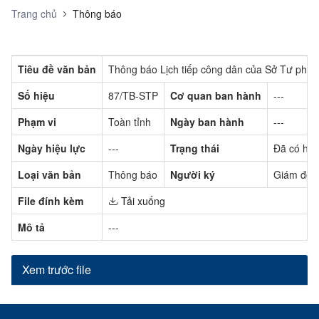
Trang chủ
Thông báo
Tiêu đề văn bản
Thông báo Lịch tiếp công dân của Sở Tư pháp
Số hiệu
87/TB-STP
Cơ quan ban hành
---
Phạm vi
Toàn tỉnh
Ngày ban hành
---
Ngày hiệu lực
---
Trạng thái
Đã có hiệ
Loại văn bản
Thông báo
Người ký
Giám đốc
File đính kèm
Tải xuống
Mô tả
---
Xem trước file