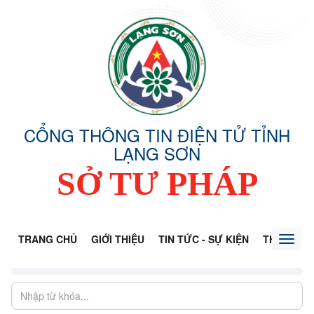
CỔNG THÔNG TIN ĐIỆN TỬ TỈNH
LẠNG SƠN
SỞ TƯ PHÁP
TRANG CHỦ
GIỚI THIỆU
TIN TỨC - SỰ KIỆN
THÔNG TI
Toggl
naviga