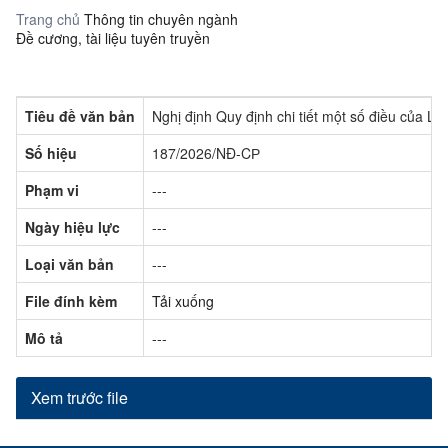
Trang chủ
Thông tin chuyên ngành
Đề cương, tài liệu tuyên truyền
Tiêu đề văn bản
Nghị định Quy định chi tiết một số điều của L
Số hiệu
187/2026/NĐ-CР
Phạm vi
---
Ngày hiệu lực
---
Loại văn bản
---
File đính kèm
Tải xuống
Mô tả
---
Xem trước file