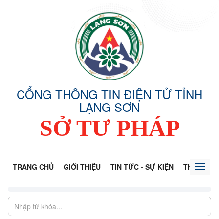
CỔNG THÔNG TIN ĐIỆN TỬ TỈNH
LẠNG SƠN
SỞ TƯ PHÁP
TRANG CHỦ
GIỚI THIỆU
TIN TỨC - SỰ KIỆN
THÔNG TI
Toggl
naviga