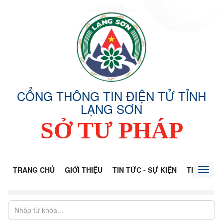
CỔNG THÔNG TIN ĐIỆN TỬ TỈNH
LẠNG SƠN
SỞ TƯ PHÁP
TRANG CHỦ
GIỚI THIỆU
TIN TỨC - SỰ KIỆN
THÔNG TI
Toggl
naviga