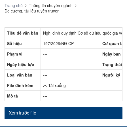
Trang chủ
Thông tin chuyên ngành
Đề cương, tài liệu tuyên truyền
Tiêu đề văn bản
Nghị đinh quy định Cơ sở dữ liệu quốc gia về ti
Số hiệu
197/2026/NĐ-CP
Cơ quan ba
Phạm vi
---
Ngày ban h
Ngày hiệu lực
---
Trạng thái
Loại văn bản
---
Người ký
File đính kèm
Tải xuống
Mô tả
---
Xem trước file