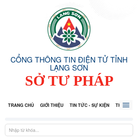
CỔNG THÔNG TIN ĐIỆN TỬ TỈNH
LẠNG SƠN
SỞ TƯ PHÁP
TRANG CHỦ
GIỚI THIỆU
TIN TỨC - SỰ KIỆN
THÔNG TI
Toggl
naviga