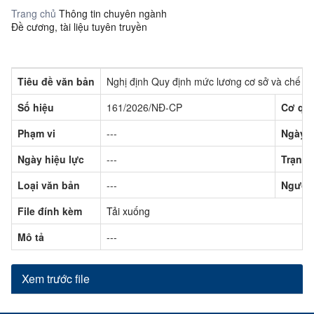
Trang chủ
Thông tin chuyên ngành
Đề cương, tài liệu tuyên truyền
Tiêu đề văn bản
Nghị định Quy định mức lương cơ sở và chế độ 
Số hiệu
161/2026/NĐ-CP
Cơ qu
Phạm vi
---
Ngày 
Ngày hiệu lực
---
Trạng 
Loại văn bản
---
Người
File đính kèm
Tải xuống
Mô tả
---
Xem trước file