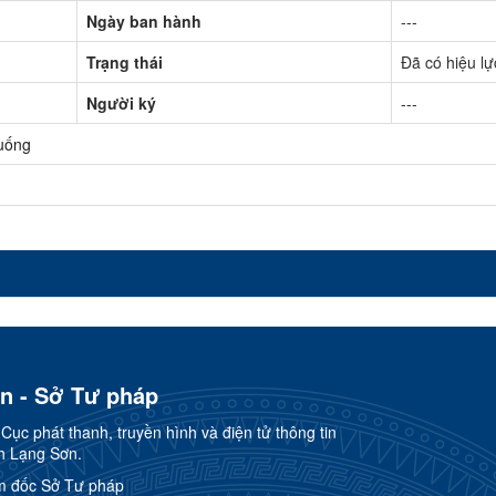
Ngày ban hành
---
Trạng thái
Đã có hiệu lự
Người ký
---
uống
ơn - Sở Tư pháp
ục phát thanh, truyền hình và điện tử thông tin
h Lạng Sơn.
m đốc Sở Tư pháp