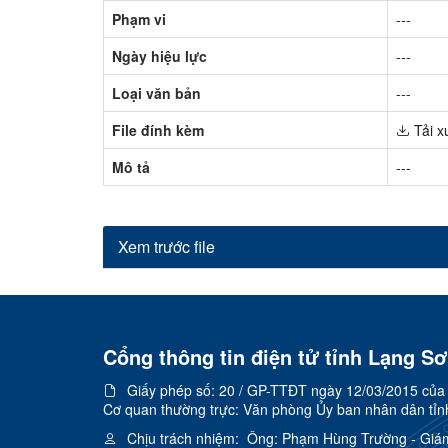
Phạm vi
---
Ngày hiệu lực
---
Loại văn bản
---
File đính kèm
Tải x
Mô tả
---
Xem trước file
Cổng thông tin điện tử tỉnh Lạng S
Giấy phép số:
20 / GP-TTĐT ngày 12/03/2015 của C
Cơ quan thường trực: Văn phòng Ủy ban nhân dân tỉn
Chịu trách nhiệm:
Ông: Phạm Hùng Trường - Giá