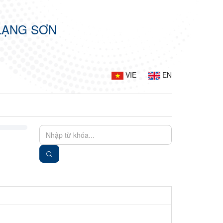
LẠNG SƠN
VIE
EN