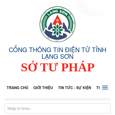
CỔNG THÔNG TIN ĐIỆN TỬ TỈNH
LẠNG SƠN
SỞ TƯ PHÁP
TRANG CHỦ
GIỚI THIỆU
TIN TỨC - SỰ KIỆN
THÔNG TI
Toggl
naviga