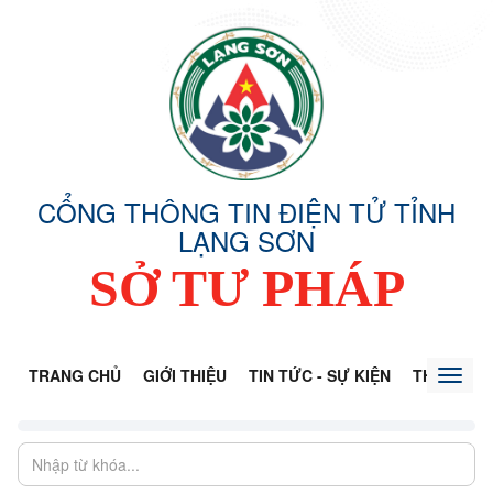
CỔNG THÔNG TIN ĐIỆN TỬ TỈNH
LẠNG SƠN
SỞ TƯ PHÁP
TRANG CHỦ
GIỚI THIỆU
TIN TỨC - SỰ KIỆN
THÔNG TI
Toggl
naviga