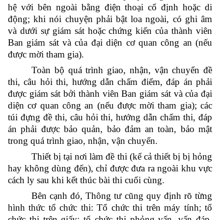
hệ với bên ngoài bằng điện thoại cố định hoặc di
động; khi nói chuyện phải bật loa ngoài, có ghi âm
và dưới sự giám sát hoặc chứng kiến của thành viên
Ban giám sát và của đại diện cơ quan công an (nếu
được mời tham gia).
Toàn bộ quá trình giao, nhận, vận chuyển đề
thi, câu hỏi thi, hướng dẫn chấm điểm, đáp án phải
được giám sát bởi thành viên Ban giám sát và của đại
diện cơ quan công an (nếu được mời tham gia); các
túi đựng đề thi, câu hỏi thi, hướng dẫn chấm thi, đáp
án phải được bảo quản, bảo đảm an toàn, bảo mật
trong quá trình giao, nhận, vận chuyển.
Thiết bị tại nơi làm đề thi (kể cả thiết bị bị hỏng
hay không dùng đến), chỉ được đưa ra ngoài khu vực
cách ly sau khi kết thúc bài thi cuối cùng.
Bên cạnh đó, Thông tư cũng quy định rõ từng
hình thức tổ chức thi: Tổ chức thi trên máy tính; tổ
chức thi trên giấy; tổ chức thi phỏng vấn, vấn đáp,