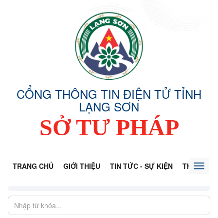
CỔNG THÔNG TIN ĐIỆN TỬ TỈNH
LẠNG SƠN
SỞ TƯ PHÁP
TRANG CHỦ
GIỚI THIỆU
TIN TỨC - SỰ KIỆN
THÔNG TI
Toggl
naviga