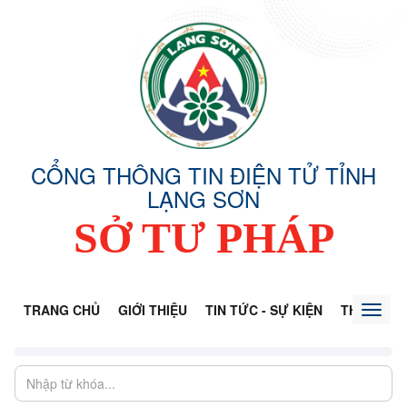
CỔNG THÔNG TIN ĐIỆN TỬ TỈNH
LẠNG SƠN
SỞ TƯ PHÁP
TRANG CHỦ
GIỚI THIỆU
TIN TỨC - SỰ KIỆN
THÔNG TI
Toggl
naviga