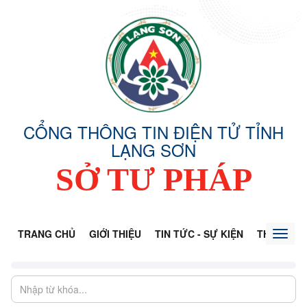
CỔNG THÔNG TIN ĐIỆN TỬ TỈNH
LẠNG SƠN
SỞ TƯ PHÁP
TRANG CHỦ
GIỚI THIỆU
TIN TỨC - SỰ KIỆN
THÔNG TI
Toggl
naviga