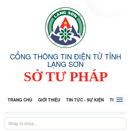
CỔNG THÔNG TIN ĐIỆN TỬ TỈNH
LẠNG SƠN
SỞ TƯ PHÁP
TRANG CHỦ
GIỚI THIỆU
TIN TỨC - SỰ KIỆN
THÔNG TI
Toggl
naviga