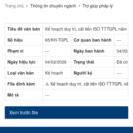
Trang chủ
Thông tin chuyên ngành
Trợ giúp pháp lý
Tiêu đề văn bản
Kế hoạch duy trì, cải tiến ISO TTTGPL năm 2
Số hiệu
65/KH-TGPL
Cơ quan ban hành
---
Phạm vi
---
Ngày ban hành
04/02/2
Ngày hiệu lực
04/02/2026
Trạng thái
Đã có hi
Loại văn bản
Kế hoạch
Người ký
---
File đính kèm
Kế hoạch duy trì, cải tiến ISO TTTGPL năm
Mô tả
---
Xem trước file