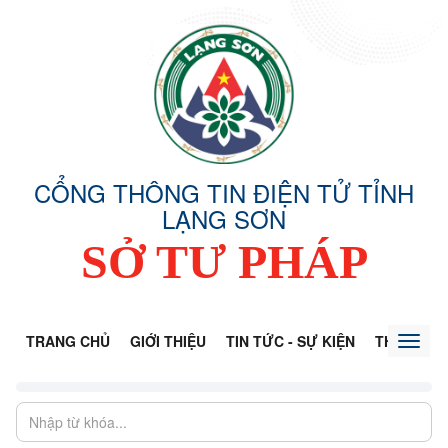
CỔNG THÔNG TIN ĐIỆN TỬ TỈNH
LẠNG SƠN
SỞ TƯ PHÁP
TRANG CHỦ
GIỚI THIỆU
TIN TỨC - SỰ KIỆN
THÔNG TI
Toggl
naviga