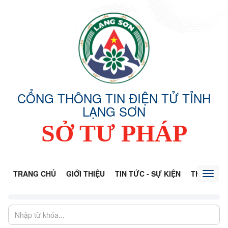
CỔNG THÔNG TIN ĐIỆN TỬ TỈNH
LẠNG SƠN
SỞ TƯ PHÁP
TRANG CHỦ
GIỚI THIỆU
TIN TỨC - SỰ KIỆN
THÔNG TI
Toggl
naviga