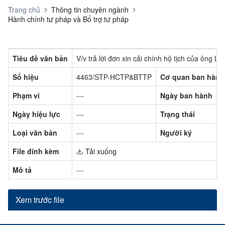
Trang chủ
Thông tin chuyên ngành
Hành chính tư pháp và Bổ trợ tư pháp
Tiêu đề văn bản
V/v trả lời đơn xin cải chính hộ tịch của ông L
Số hiệu
4463/STP-HCTP&BTTP
Cơ quan ban hành
Phạm vi
---
Ngày ban hành
Ngày hiệu lực
---
Trạng thái
Loại văn bản
---
Người ký
File đính kèm
Tải xuống
Mô tả
---
Xem trước file