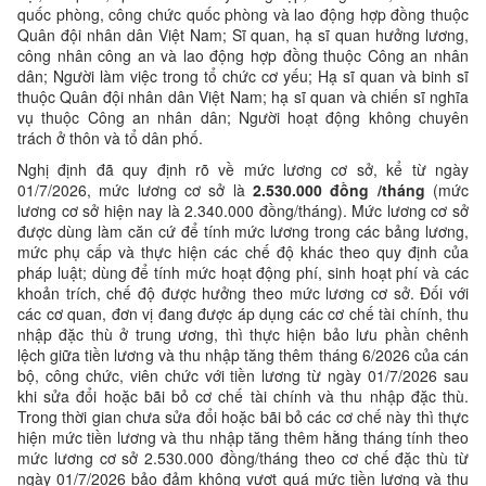
quốc phòng, công chức quốc phòng và lao động hợp đồng thuộc
Quân đội nhân dân Việt Nam; Sĩ quan, hạ sĩ quan hưởng lương,
công nhân công an và lao động hợp đồng thuộc Công an nhân
dân; Người làm việc trong tổ chức cơ yếu; Hạ sĩ quan và binh sĩ
thuộc Quân đội nhân dân Việt Nam; hạ sĩ quan và chiến sĩ nghĩa
vụ thuộc Công an nhân dân; Người hoạt động không chuyên
trách ở thôn và tổ dân phố.
Nghị định đã quy định rõ về mức lương cơ sở, kể từ ngày
01/7/2026, mức lương cơ sở là
2.530.000 đồng /tháng
(mức
lương cơ sở hiện nay là 2.340.000 đồng/tháng). Mức lương cơ sở
được dùng làm căn cứ để tính mức lương trong các bảng lương,
mức phụ cấp và thực hiện các chế độ khác theo quy định của
pháp luật; dùng để tính mức hoạt động phí, sinh hoạt phí và các
khoản trích, chế độ được hưởng theo mức lương cơ sở. Đối với
các cơ quan, đơn vị đang được áp dụng các cơ chế tài chính, thu
nhập đặc thù ở trung ương, thì thực hiện bảo lưu phần chênh
lệch giữa tiền lương và thu nhập tăng thêm tháng 6/2026 của cán
bộ, công chức, viên chức với tiền lương từ ngày 01/7/2026 sau
khi sửa đổi hoặc bãi bỏ cơ chế tài chính và thu nhập đặc thù.
Trong thời gian chưa sửa đổi hoặc bãi bỏ các cơ chế này thì thực
hiện mức tiền lương và thu nhập tăng thêm hằng tháng tính theo
mức lương cơ sở 2.530.000 đồng/tháng theo cơ chế đặc thù từ
ngày 01/7/2026 bảo đảm không vượt quá mức tiền lương và thu