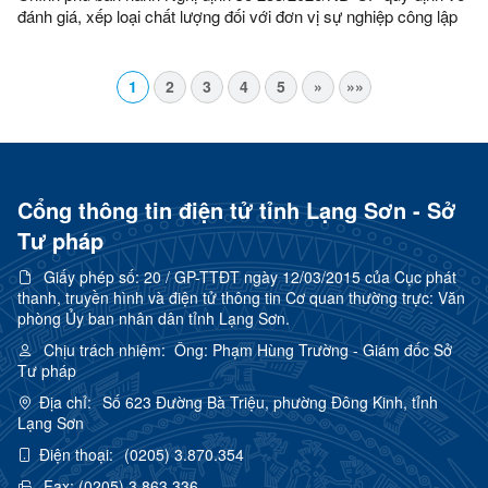
đánh giá, xếp loại chất lượng đối với đơn vị sự nghiệp công lập
và viên chức
1
2
3
4
5
»
»»
Cổng thông tin điện tử tỉnh Lạng Sơn - Sở
Tư pháp
Giấy phép số:
20 / GP-TTĐT ngày 12/03/2015 của Cục phát
thanh, truyền hình và điện tử thông tin Cơ quan thường trực: Văn
phòng Ủy ban nhân dân tỉnh Lạng Sơn.
Chịu trách nhiệm:
Ông: Phạm Hùng Trường - Giám đốc Sở
Tư pháp
Địa chỉ:
Số 623 Đường Bà Triệu, phường Đông Kinh, tỉnh
Lạng Sơn
Điện thoại:
(0205) 3.870.354
Fax:
(0205) 3.863.336