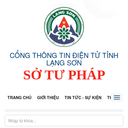
CỔNG THÔNG TIN ĐIỆN TỬ TỈNH
LẠNG SƠN
SỞ TƯ PHÁP
TRANG CHỦ
GIỚI THIỆU
TIN TỨC - SỰ KIỆN
THÔNG TI
Toggl
naviga