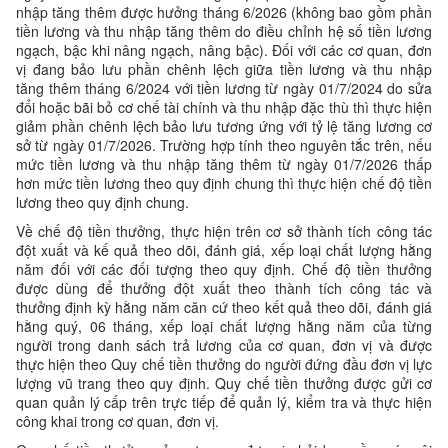
nhập tăng thêm được hưởng tháng 6/2026 (không bao gồm phần
tiền lương và thu nhập tăng thêm do điều chỉnh hệ số tiền lương
ngạch, bậc khi nâng ngạch, nâng bậc). Đối với các cơ quan, đơn
vị đang bảo lưu phần chênh lệch giữa tiền lương và thu nhập
tăng thêm tháng 6/2024 với tiền lương từ ngày 01/7/2024 do sửa
đổi hoặc bãi bỏ cơ chế tài chính và thu nhập đặc thù thì thực hiện
giảm phần chênh lệch bảo lưu tương ứng với tỷ lệ tăng lương cơ
sở từ ngày 01/7/2026. Trường hợp tính theo nguyên tắc trên, nếu
mức tiền lương và thu nhập tăng thêm từ ngày 01/7/2026 thấp
hơn mức tiền lương theo quy định chung thì thực hiện chế độ tiền
lương theo quy định chung.
Về chế độ tiền thưởng, thực hiện trên cơ sở thành tích công tác
đột xuất và kế quả theo dõi, đánh giá, xếp loại chất lượng hằng
năm đối với các đối tượng theo quy định. Chế độ tiền thưởng
được dùng để thưởng đột xuất theo thành tích công tác và
thưởng định kỳ hằng năm căn cứ theo kết quả theo dõi, đánh giá
hằng quý, 06 tháng, xếp loại chất lượng hằng năm của từng
người trong danh sách trả lương của cơ quan, đơn vị và được
thực hiện theo Quy chế tiền thưởng do người đứng đầu đơn vị lực
lượng vũ trang theo quy định. Quy chế tiền thưởng được gửi cơ
quan quản lý cấp trên trực tiếp để quản lý, kiểm tra và thực hiện
công khai trong cơ quan, đơn vị.