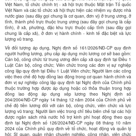
Việt Nam, tổ chức chính trị - xã hội trực thuộc Mặt trận Tổ quốc
Việt Nam và các tổ chức xã hội thực hiện các nhiệm vụ được nhà
nước giao (sau đây gọi chung là cơ quan, đơn vị) ở trung ương, ở
tỉnh, thành phố trực thuộc trung ương (sau đây gọi chung là cấp
tỉnh), ở xã, phường, đặc khu trực thuộc cấp tỉnh (sau đây gọi
chung là cấp xã), ở đơn vị hành chính - kinh tế đặc biệt và lực
lượng vũ trang.
Về đối tượng áp dụng, Nghị định số 161/2026/NĐ-CP quy định
người hưởng lương, phụ cấp áp dụng mức lương cơ sở bao gồm:
Cán bộ, công chức từ trung ương đến cấp xã quy định tại Điều 1
Luật Cán bộ, công chức; Viên chức trong các đơn vị sự nghiệp
công lập quy định tại Điều 1 Luật Viên chức; Người làm các công
việc theo chế độ hợp đồng lao động trong cơ quan hành chính và
đơn vị sự nghiệp công lập quy định tại Nghị định của Chính phủ
thuộc trường hợp được áp dụng hoặc có thỏa thuận trong hợp
đồng lao động áp dụng xếp lương theo Nghị định số
204/2004/NĐ-CP ngày 14 tháng 12 năm 2004 của Chính phủ về
chế độ tiền lương đối với cán bộ, công chức, viên chức và lực
lượng vũ trang; Người làm việc trong chỉ tiêu biên chế tại các hội
được ngân sách nhà nước hỗ trợ kinh phí hoạt động theo quy
định tại Nghị định số 126/2024/NĐ-CP ngày 08 tháng 10 năm
2024 của Chính phủ quy định về tổ chức, hoạt động và quản lý
hội; Sĩ quan, quân nhân chuyên nghiệp, công nhân, viên chức