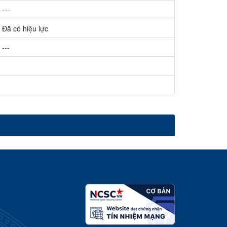
---
Đã có hiệu lực
---