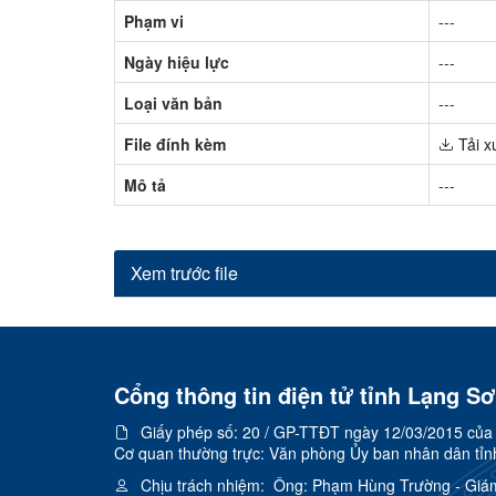
Phạm vi
---
Ngày hiệu lực
---
Loại văn bản
---
File đính kèm
Tải x
Mô tả
---
Xem trước file
Cổng thông tin điện tử tỉnh Lạng S
Giấy phép số:
20 / GP-TTĐT ngày 12/03/2015 của C
Cơ quan thường trực: Văn phòng Ủy ban nhân dân tỉn
Chịu trách nhiệm:
Ông: Phạm Hùng Trường - Giá