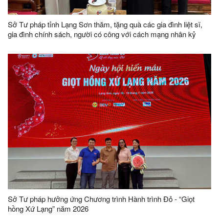
Sở Tư pháp tỉnh Lạng Sơn thăm, tặng quà các gia đình liệt sĩ,
gia đình chính sách, người có công với cách mạng nhân kỷ
niệm 79 năm ngày Thương binh - Liệt sĩ (27/7/1947 - 27/7/2026)
Sở Tư pháp hưởng ứng Chương trình Hành trình Đỏ - “Giọt
hồng Xứ Lạng” năm 2026