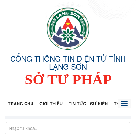
CỔNG THÔNG TIN ĐIỆN TỬ TỈNH
LẠNG SƠN
SỞ TƯ PHÁP
TRANG CHỦ
GIỚI THIỆU
TIN TỨC - SỰ KIỆN
THÔNG TI
Toggl
naviga