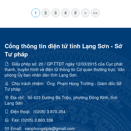
1
2
3
4
5
»
»»
Cổng thông tin điện tử tỉnh Lạng Sơn - Sở
Tư pháp
Giấy phép số:
20 / GP-TTĐT ngày 12/03/2015 của Cục phát
thanh, truyền hình và điện tử thông tin Cơ quan thường trực: Văn
phòng Ủy ban nhân dân tỉnh Lạng Sơn.
Chịu trách nhiệm:
Ông: Phạm Hùng Trường - Giám đốc Sở
Tư pháp
Địa chỉ:
Số 623 Đường Bà Triệu, phường Đông Kinh, tỉnh
Lạng Sơn
Điện thoại:
(0205) 3.870.354
Fax:
(0205) 3.863.336
Email:
vanphongstpls@gmail.com