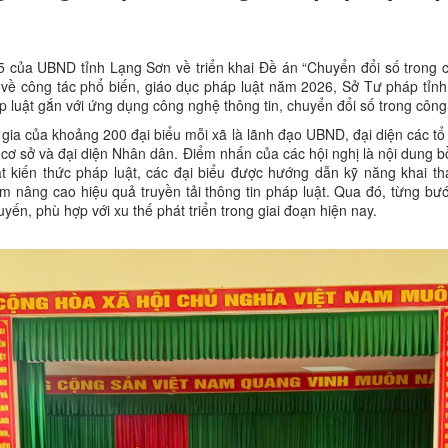
ủa UBND tỉnh Lạng Sơn về triển khai Đề án “Chuyển đổi số trong cô
ề công tác phổ biến, giáo dục pháp luật năm 2026, Sở Tư pháp tỉn
 luật gắn với ứng dụng công nghệ thông tin, chuyển đổi số trong công 
gia của khoảng 200 đại biểu mỗi xã là lãnh đạo UBND, đại diện các tổ ch
 ở cơ sở và đại diện Nhân dân. Điểm nhấn của các hội nghị là nội dung 
t kiến thức pháp luật, các đại biểu được hướng dẫn kỹ năng khai th
 nâng cao hiệu quả truyền tải thông tin pháp luật. Qua đó, từng bướ
uyến, phù hợp với xu thế phát triển trong giai đoạn hiện nay.