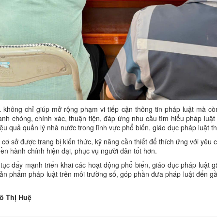
hông chỉ giúp mở rộng phạm vi tiếp cận thông tin pháp luật mà cò
anh chóng, chính xác, thuận tiện, đáp ứng nhu cầu tìm hiểu pháp luật
u quả quản lý nhà nước trong lĩnh vực phổ biến, giáo dục pháp luật t
i cơ sở được trang bị kiến thức, kỹ năng cần thiết để thích ứng với yê
nền hành chính hiện đại, phục vụ người dân tốt hơn.
 tục đẩy mạnh triển khai các hoạt động phổ biến, giáo dục pháp luật gắn
sản phẩm pháp luật trên môi trường số, góp phần đưa pháp luật đến g
uệ