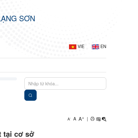
LẠNG SƠN
VIE
EN
+
A
A
|
-
A
 tại cơ sở