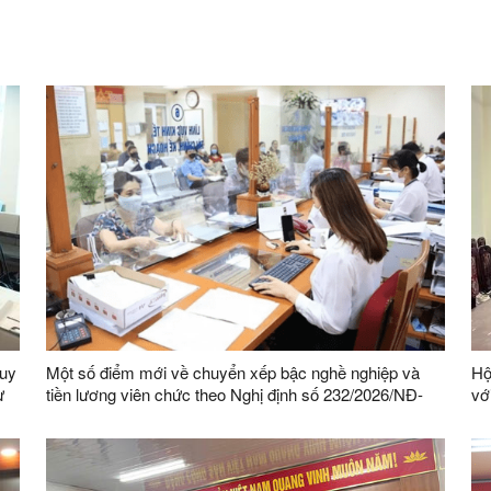
quy
Một số điểm mới về chuyển xếp bậc nghề nghiệp và
Hộ
ự
tiền lương viên chức theo Nghị định số 232/2026/NĐ-
vớ
CP
Lạ