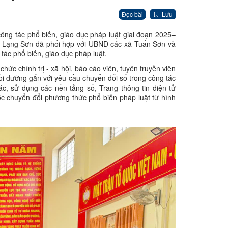
Đọc bài
Lưu
ng tác phổ biến, giáo dục pháp luật giai đoạn 2025–
h Lạng Sơn đã phối hợp với UBND các xã Tuấn Sơn và
tác phổ biến, giáo dục pháp luật.
ức chính trị - xã hội, báo cáo viên, tuyên truyền viên
bồi dưỡng gắn với yêu cầu chuyển đổi số trong công tác
ác, sử dụng các nền tảng số, Trang thông tin điện tử
c chuyển đổi phương thức phổ biến pháp luật từ hình