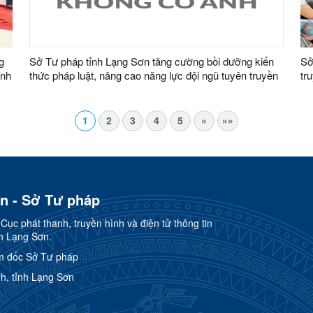
g
Sở Tư pháp tỉnh Lạng Sơn tăng cường bồi dưỡng kiến
Sở
ính
thức pháp luật, nâng cao năng lực đội ngũ tuyên truyền
tr
viên pháp luật tại cơ sở
sở
1
2
3
4
5
»
»»
ơn - Sở Tư pháp
ục phát thanh, truyền hình và điện tử thông tin
h Lạng Sơn.
m đốc Sở Tư pháp
h, tỉnh Lạng Sơn