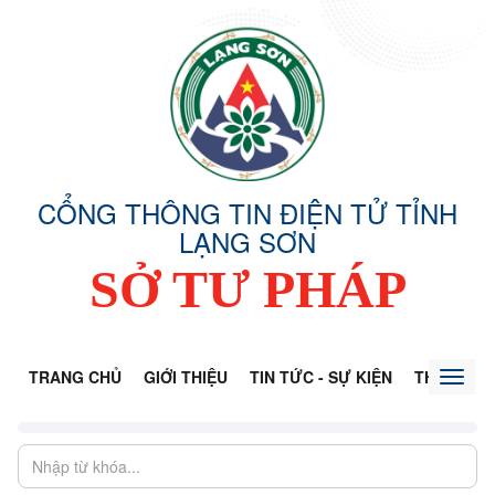
CỔNG THÔNG TIN ĐIỆN TỬ TỈNH
LẠNG SƠN
SỞ TƯ PHÁP
TRANG CHỦ
GIỚI THIỆU
TIN TỨC - SỰ KIỆN
THÔNG TI
Toggl
naviga