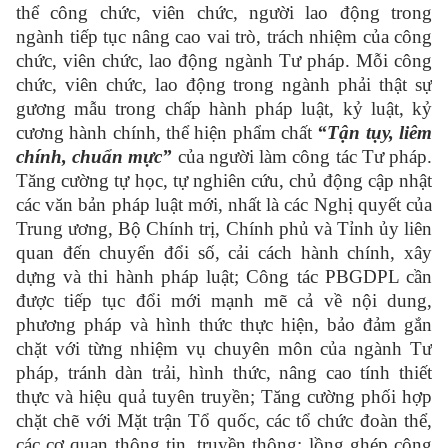
thể công chức, viên chức, người lao động trong
ngành tiếp tục nâng cao vai trò, trách nhiệm của công
chức, viên chức, lao động ngành Tư pháp.
Mỗi công
chức, viên chức, lao động trong ngành phải thật sự
gương mẫu trong chấp hành pháp luật, kỷ luật, kỷ
cương hành chính, thể hiện phẩm chất
“Tận tụy, liêm
chính, chuẩn mực”
của người làm công tác Tư pháp.
Tăng cường tự học, tự nghiên cứu, chủ động cập nhật
các văn bản pháp luật mới, nhất là các Nghị quyết của
Trung ương, Bộ Chính trị, Chính phủ và Tỉnh ủy liên
quan đến chuyển đổi số, cải cách hành chính, xây
dựng và thi hành pháp luật; Công tác PBGDPL cần
được tiếp tục đổi mới mạnh mẽ cả về nội dung,
phương pháp và hình thức thực hiện, bảo đảm gắn
chặt với từng nhiệm vụ chuyên môn của ngành Tư
pháp, tránh dàn trải, hình thức, nâng cao tính thiết
thực và hiệu quả tuyên truyền; Tăng cường phối hợp
chặt chẽ với Mặt trận Tổ quốc, các tổ chức đoàn thể,
các cơ quan thông tin, truyền thông; lồng ghép công