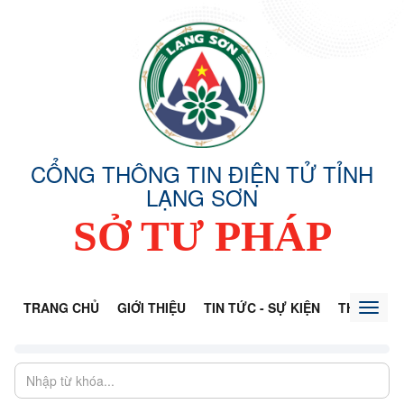
CỔNG THÔNG TIN ĐIỆN TỬ TỈNH
LẠNG SƠN
SỞ TƯ PHÁP
TRANG CHỦ
GIỚI THIỆU
TIN TỨC - SỰ KIỆN
THÔNG TI
Toggl
naviga