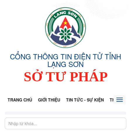
CỔNG THÔNG TIN ĐIỆN TỬ TỈNH
LẠNG SƠN
SỞ TƯ PHÁP
TRANG CHỦ
GIỚI THIỆU
TIN TỨC - SỰ KIỆN
THÔNG TI
Toggl
naviga