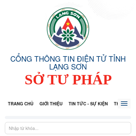
CỔNG THÔNG TIN ĐIỆN TỬ TỈNH
LẠNG SƠN
SỞ TƯ PHÁP
TRANG CHỦ
GIỚI THIỆU
TIN TỨC - SỰ KIỆN
THÔNG TI
Toggl
naviga