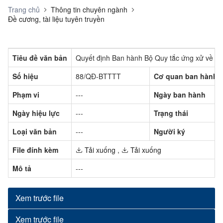
Trang chủ
Thông tin chuyên ngành
Đề cương, tài liệu tuyên truyền
Tiêu đề văn bản
Quyết định Ban hành Bộ Quy tắc ứng xử về bả
Số hiệu
88/QĐ-BTTTT
Cơ quan ban hành
Phạm vi
---
Ngày ban hành
Ngày hiệu lực
---
Trạng thái
Loại văn bản
---
Người ký
File đính kèm
Tải xuống
,
Tải xuống
Mô tả
---
Xem trước file
Xem trước file