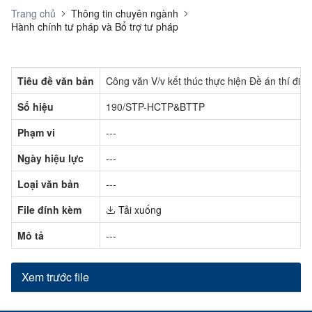
Trang chủ
Thông tin chuyên ngành
Hành chính tư pháp và Bổ trợ tư pháp
Tiêu đề văn bản
Công văn V/v kết thúc thực hiện Đề án thí điể
Số hiệu
190/STP-HCTP&BTTP
Phạm vi
---
Ngày hiệu lực
---
Loại văn bản
---
File đính kèm
Tải xuống
Mô tả
---
Xem trước file