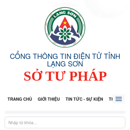
CỔNG THÔNG TIN ĐIỆN TỬ TỈNH
LẠNG SƠN
SỞ TƯ PHÁP
TRANG CHỦ
GIỚI THIỆU
TIN TỨC - SỰ KIỆN
THÔNG TI
Toggl
naviga