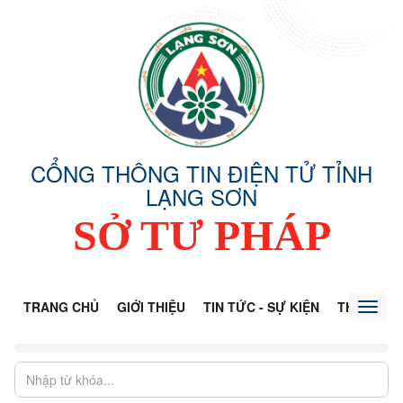
CỔNG THÔNG TIN ĐIỆN TỬ TỈNH
LẠNG SƠN
SỞ TƯ PHÁP
TRANG CHỦ
GIỚI THIỆU
TIN TỨC - SỰ KIỆN
THÔNG TI
Toggl
naviga