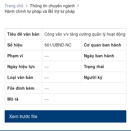
Trang chủ
Thông tin chuyên ngành
Hành chính tư pháp và Bổ trợ tư pháp
Tiêu đề văn bản
Công văn v/v tăng cường quản lý hoạt động luậ
Số hiệu
561/UBND-NC
Cơ quan ban hành
Phạm vi
---
Ngày ban hành
Ngày hiệu lực
---
Trạng thái
Loại văn bản
---
Người ký
File đính kèm
---
Mô tả
---
Xem trước file