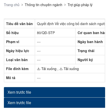
Trang chủ
Thông tin chuyên ngành
Trợ giúp pháp lý
Tiêu đề văn bản
Quyết định Về việc công bố danh sách người th
Số hiệu
80/QĐ-STP
Cơ quan ban hành
Phạm vi
---
Ngày ban hành
Ngày hiệu lực
---
Trạng thái
Loại văn bản
---
Người ký
File đính kèm
Tải xuống
,
Tải xuống
Mô tả
---
Xem trước file
Xem trước file