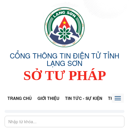
CỔNG THÔNG TIN ĐIỆN TỬ TỈNH
LẠNG SƠN
SỞ TƯ PHÁP
TRANG CHỦ
GIỚI THIỆU
TIN TỨC - SỰ KIỆN
THÔNG TI
Toggl
naviga