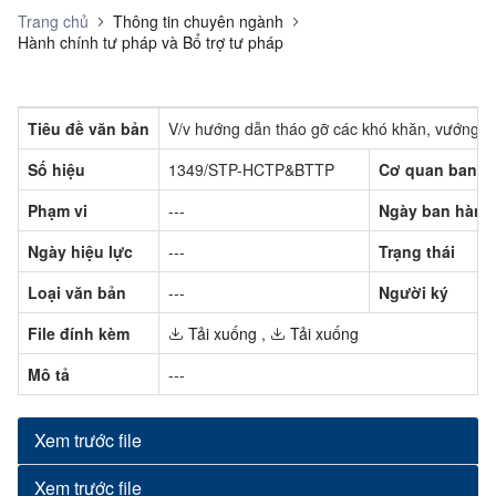
Trang chủ
Thông tin chuyên ngành
Hành chính tư pháp và Bổ trợ tư pháp
Tiêu đề văn bản
V/v hướng dẫn tháo gỡ các khó khăn, vướng mắ
Số hiệu
1349/STP-HCTP&BTTP
Cơ quan ban h
Phạm vi
---
Ngày ban hành
Ngày hiệu lực
---
Trạng thái
Loại văn bản
---
Người ký
File đính kèm
Tải xuống
,
Tải xuống
Mô tả
---
Xem trước file
Xem trước file