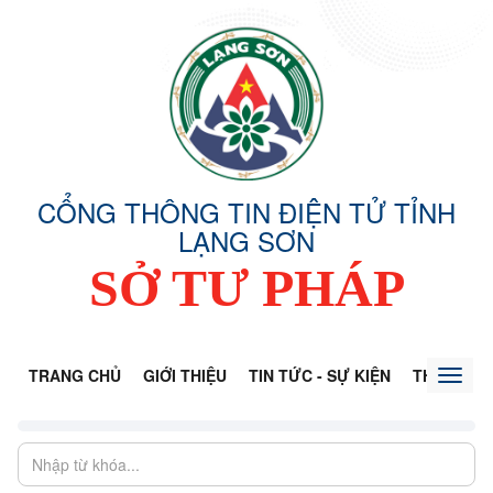
CỔNG THÔNG TIN ĐIỆN TỬ TỈNH
LẠNG SƠN
SỞ TƯ PHÁP
TRANG CHỦ
GIỚI THIỆU
TIN TỨC - SỰ KIỆN
THÔNG TI
Toggl
naviga