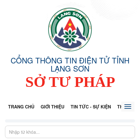
CỔNG THÔNG TIN ĐIỆN TỬ TỈNH
LẠNG SƠN
SỞ TƯ PHÁP
TRANG CHỦ
GIỚI THIỆU
TIN TỨC - SỰ KIỆN
THÔNG TI
Toggl
naviga