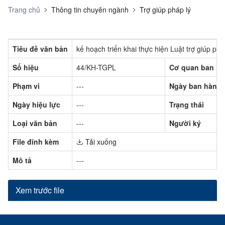
Trang chủ
Thông tin chuyên ngành
Trợ giúp pháp lý
Tiêu đề văn bản
kế hoạch triển khai thực hiện Luật trợ giúp ph
Số hiệu
44/KH-TGPL
Cơ quan ban h
Phạm vi
---
Ngày ban hành
Ngày hiệu lực
---
Trạng thái
Loại văn bản
---
Người ký
File đính kèm
Tải xuống
Mô tả
---
Xem trước file