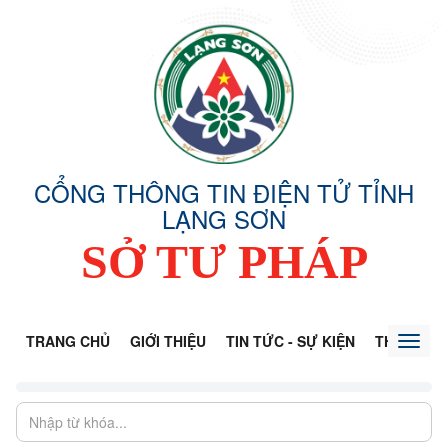
CỔNG THÔNG TIN ĐIỆN TỬ TỈNH
LẠNG SƠN
SỞ TƯ PHÁP
TRANG CHỦ
GIỚI THIỆU
TIN TỨC - SỰ KIỆN
THÔNG TI
Toggl
naviga