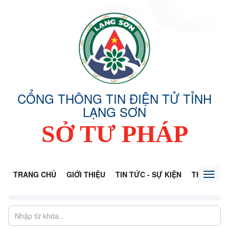
CỔNG THÔNG TIN ĐIỆN TỬ TỈNH
LẠNG SƠN
SỞ TƯ PHÁP
TRANG CHỦ
GIỚI THIỆU
TIN TỨC - SỰ KIỆN
THÔNG TI
Toggl
naviga