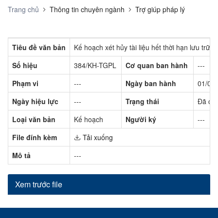
Trang chủ
Thông tin chuyên ngành
Trợ giúp pháp lý
Tiêu đề văn bản
Kế hoạch xét hủy tài liệu hết thời hạn lưu trữ
Số hiệu
384/KH-TGPL
Cơ quan ban hành
---
Phạm vi
---
Ngày ban hành
01/08
Ngày hiệu lực
---
Trạng thái
Đã có 
Loại văn bản
Kế hoạch
Người ký
---
File đính kèm
Tải xuống
Mô tả
---
Xem trước file