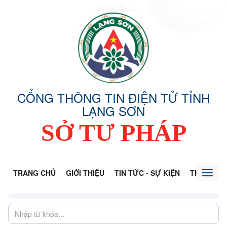
CỔNG THÔNG TIN ĐIỆN TỬ TỈNH
LẠNG SƠN
SỞ TƯ PHÁP
TRANG CHỦ
GIỚI THIỆU
TIN TỨC - SỰ KIỆN
THÔNG TI
Toggl
naviga