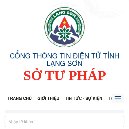
CỔNG THÔNG TIN ĐIỆN TỬ TỈNH
LẠNG SƠN
SỞ TƯ PHÁP
TRANG CHỦ
GIỚI THIỆU
TIN TỨC - SỰ KIỆN
THÔNG TI
Toggl
naviga