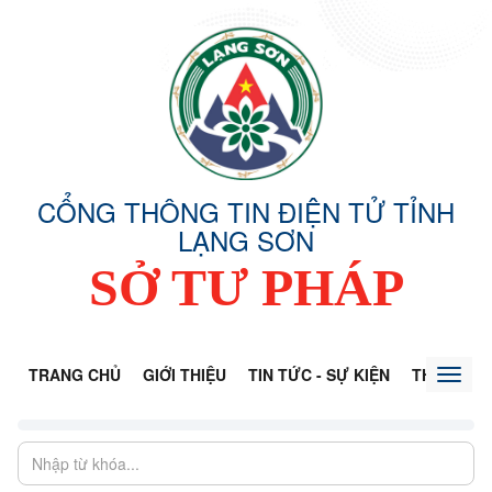
CỔNG THÔNG TIN ĐIỆN TỬ TỈNH
LẠNG SƠN
SỞ TƯ PHÁP
TRANG CHỦ
GIỚI THIỆU
TIN TỨC - SỰ KIỆN
THÔNG TI
Toggl
naviga