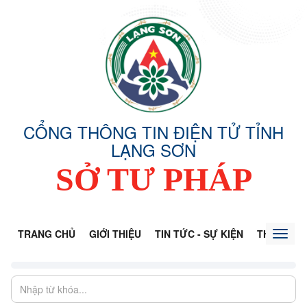
CỔNG THÔNG TIN ĐIỆN TỬ TỈNH
LẠNG SƠN
SỞ TƯ PHÁP
TRANG CHỦ
GIỚI THIỆU
TIN TỨC - SỰ KIỆN
THÔNG TI
Toggl
naviga