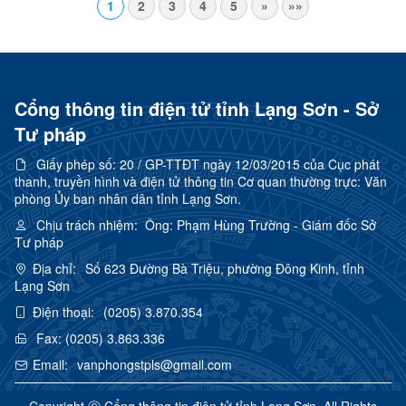
1
2
3
4
5
»
»»
Cổng thông tin điện tử tỉnh Lạng Sơn - Sở
Tư pháp
Giấy phép số:
20 / GP-TTĐT ngày 12/03/2015 của Cục phát
thanh, truyền hình và điện tử thông tin Cơ quan thường trực: Văn
phòng Ủy ban nhân dân tỉnh Lạng Sơn.
Chịu trách nhiệm:
Ông: Phạm Hùng Trường - Giám đốc Sở
Tư pháp
Địa chỉ:
Số 623 Đường Bà Triệu, phường Đông Kinh, tỉnh
Lạng Sơn
Điện thoại:
(0205) 3.870.354
Fax:
(0205) 3.863.336
Email:
vanphongstpls@gmail.com
Copyright Ⓒ Cổng thông tin điện tử tỉnh Lạng Sơn. All Rights