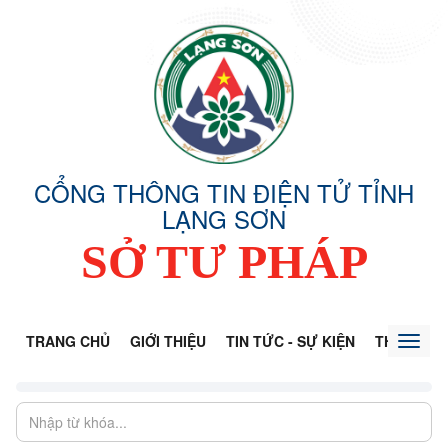
CỔNG THÔNG TIN ĐIỆN TỬ TỈNH
LẠNG SƠN
SỞ TƯ PHÁP
TRANG CHỦ
GIỚI THIỆU
TIN TỨC - SỰ KIỆN
THÔNG TI
Toggl
naviga